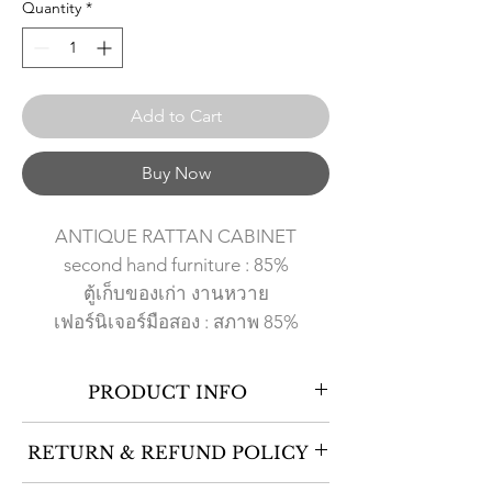
Quantity
*
Add to Cart
Buy Now
ANTIQUE RATTAN CABINET
second hand furniture : 85%
ตู้เก็บของเก่า งานหวาย
เฟอร์นิเจอร์มือสอง : สภาพ 85%
PRODUCT INFO
The old rattan cabinet Japan, this cabinet
RETURN & REFUND POLICY
has been designed with curve corner
which is easy to put in any rooms.