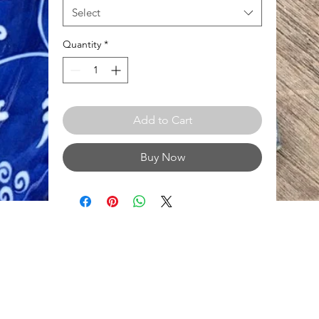
Select
Quantity
*
Add to Cart
Buy Now