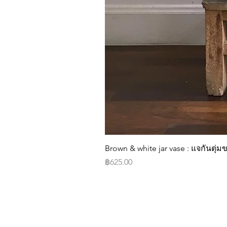
Brown & white jar vase : แจกันตุ
Price
฿625.00