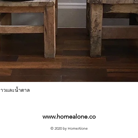
Quick View
่มขาวและน้ำตาล
www.homealone.co
© 2020 by HomeAlone