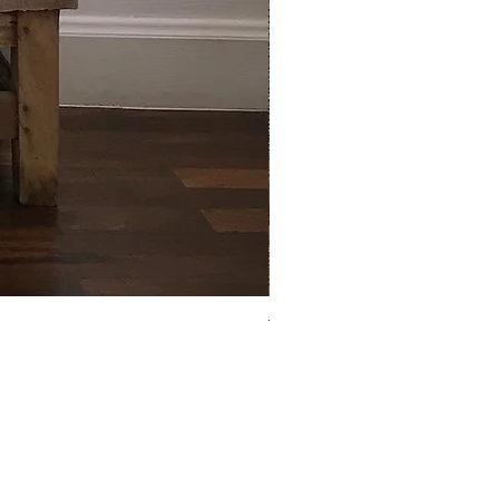
The square ash tray : ที่เขี่ยบุ
Price
฿750.00