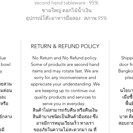
second hand tableware : 95%
ชามใหญ่ ดอกไม้น้ำเงิน
อุปกรณ์โต๊ะอาหารมือสอง : สภาพ 95%
RETURN & REFUND POLICY
lue
No Return and No Refund policy.
Shippi
e bowl
Some of products are second hand
door f
y.
items and may rotate fast. We are
Bangkok
sorry for any inconvenience and
plea
ายสวน
appreciate your understanding. We
ามค่อน
are keeping up to continue our
นโยบาย
เยอะ
quality products and services to
เมื่อ
หรือ
serve you in everyday.
พื้น
สินค้าไม่สามารถรับคืน หรือคืนเงิน
กรุ
นย์กลาง
สินค้าบางชนิดเป็นสินค้ามือสอง ซึ่ง
บาท คิ
อาจมีการหมุนเวียนเร็ว ทางเรา
สอบถาม
จมี
ขออภัยในความไม่สะดวกมา ณ ที่