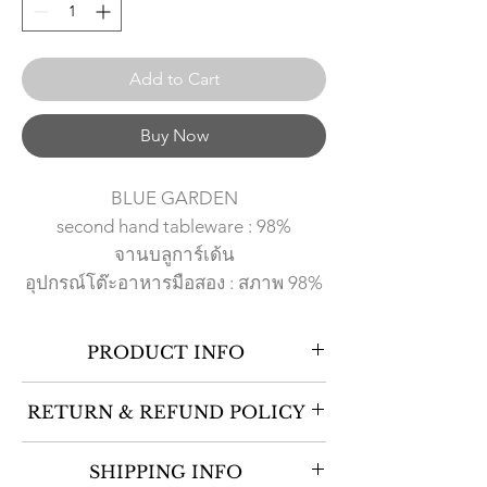
Add to Cart
Buy Now
BLUE GARDEN
second hand tableware : 98%
จานบลูการ์เด้น
อุปกรณ์โต๊ะอาหารมือสอง : สภาพ 98%
PRODUCT INFO
The blue garden is the middium size plate
RETURN & REFUND POLICY
with a very fine flower pattern inside.
จานบลูการ์เด้น เป็นจานขนาดกลาง พร้อม
No Return and No Refund policy. Some of
ด้วยลวดลายดอกไม้อ่อนช้อยสวยงาม งาน
SHIPPING INFO
products are second hand items and may