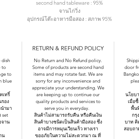
second hand tableware : 95%
จานไก่วิ่ง
อุปกรณ์โต๊ะอาหารมือสอง : สภาพ 95%
RETURN & REFUND POLICY
 dish
No Return and No Refund policy.
Shippi
 to
Some of products are second hand
door f
age to
items and may rotate fast. We are
Bangkok
h blue
sorry for any inconvenience and
plea
appreciate your understanding. We
ทเทริ์
are keeping up to continue our
นโยบาย
านรอง
quality products and services to
เมื่อ
รถนำมา
serve you in everyday.
พื้น
 set
สินค้าไม่สามารถรับคืน หรือคืนเงิน
กรุ
้อจาน
สินค้าบางชนิดเป็นสินค้ามือสอง ซึ่ง
บาท คิ
อาจมีการหมุนเวียนเร็ว ทางเรา
สอบถาม
่าน
ขออภัยในความไม่สะดวกมา ณ ที่