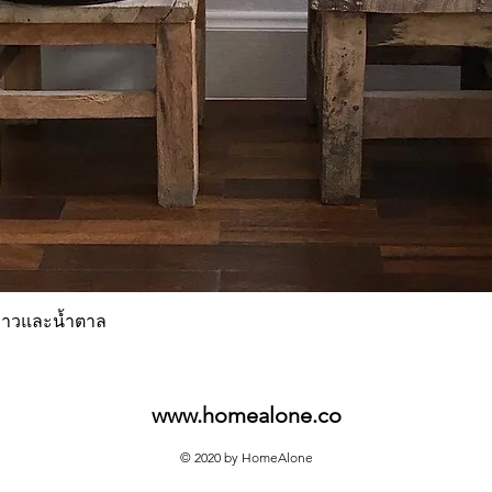
Quick View
่มขาวและน้ำตาล
www.homealone.co
© 2020 by HomeAlone