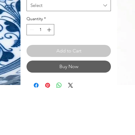
Select
Quantity
*
Add to Cart
Buy Now