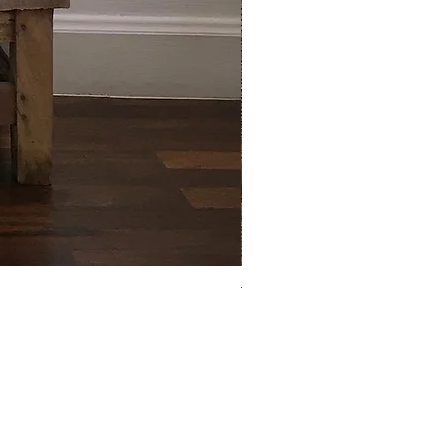
The square ash tray : ที่เขี่ยบุ
Price
฿750.00