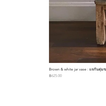
Brown & white jar vase : แจกันตุ
Price
฿625.00