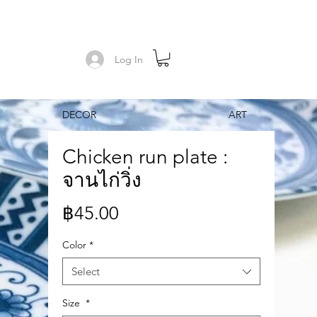
Log In
DECOR
ART
Chicken run plate :
จานไก่วิ่ง
Price
฿45.00
Color
*
Select
Size
*